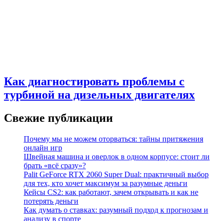
Как диагностировать проблемы с
турбиной на дизельных двигателях
Свежие публикации
Почему мы не можем оторваться: тайны притяжения
онлайн игр
Швейная машина и оверлок в одном корпусе: стоит ли
брать «всё сразу»?
Palit GeForce RTX 2060 Super Dual: практичный выбор
для тех, кто хочет максимум за разумные деньги
Кейсы CS2: как работают, зачем открывать и как не
потерять деньги
Как думать о ставках: разумный подход к прогнозам и
анализу в спорте