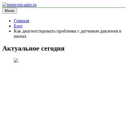
Перейти
к
Меню
moncom-auto.ru
блог про автомобили
содержимому
Главная
Блог
Как диагностировать проблемы с датчиком давления в
шинах
Актуальное сегодня