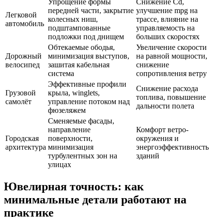
Упрощение формы
Снижение Cd,
передней части, закрытие
улучшение mpg на
Легковой
колесных ниш,
трассе, влияние на
автомобиль
подштампованные
управляемость на
подложки под днищем
больших скоростях
Обтекаемые ободья,
Увеличение скорости
Дорожный
минимизация выступов,
на равной мощности,
велосипед
зашитая кабельная
снижение
система
сопротивления ветру
Эффективные профили
Снижение расхода
Грузовой
крыла, winglets,
топлива, повышение
самолёт
управление потоком над
дальности полета
фюзеляжем
Сменяемые фасады,
направление
Комфорт ветро-
Городская
поверхности,
окружения и
архитектура
минимизация
энергоэффективность
турбулентных зон на
зданий
улицах
Ювелирная точность: как
минимальные детали работают на
практике