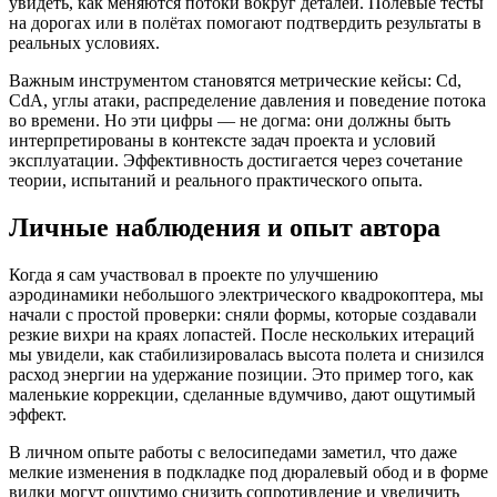
увидеть, как меняются потоки вокруг деталей. Полевые тесты
на дорогах или в полётах помогают подтвердить результаты в
реальных условиях.
Важным инструментом становятся метрические кейсы: Cd,
CdA, углы атаки, распределение давления и поведение потока
во времени. Но эти цифры — не догма: они должны быть
интерпретированы в контексте задач проекта и условий
эксплуатации. Эффективность достигается через сочетание
теории, испытаний и реального практического опыта.
Личные наблюдения и опыт автора
Когда я сам участвовал в проекте по улучшению
аэродинамики небольшого электрического квадрокоптера, мы
начали с простой проверки: сняли формы, которые создавали
резкие вихри на краях лопастей. После нескольких итераций
мы увидели, как стабилизировалась высота полета и снизился
расход энергии на удержание позиции. Это пример того, как
маленькие коррекции, сделанные вдумчиво, дают ощутимый
эффект.
В личном опыте работы с велосипедами заметил, что даже
мелкие изменения в подкладке под дюралевый обод и в форме
вилки могут ощутимо снизить сопротивление и увеличить