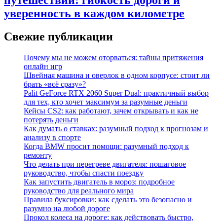
путешествий: гибкость дороги и
уверенность в каждом километре
Свежие публикации
Почему мы не можем оторваться: тайны притяжения
онлайн игр
Швейная машина и оверлок в одном корпусе: стоит ли
брать «всё сразу»?
Palit GeForce RTX 2060 Super Dual: практичный выбор
для тех, кто хочет максимум за разумные деньги
Кейсы CS2: как работают, зачем открывать и как не
потерять деньги
Как думать о ставках: разумный подход к прогнозам и
анализу в спорте
Когда BMW просит помощи: разумный подход к
ремонту
Что делать при перегреве двигателя: пошаговое
руководство, чтобы спасти поездку
Как запустить двигатель в мороз: подробное
руководство для реального мира
Правила буксировки: как сделать это безопасно и
разумно на любой дороге
Прокол колеса на дороге: как действовать быстро,