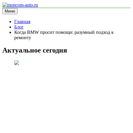
Перейти
к
Меню
moncom-auto.ru
блог про автомобили
содержимому
Главная
Блог
Когда BMW просит помощи: разумный подход к
ремонту
Актуальное сегодня