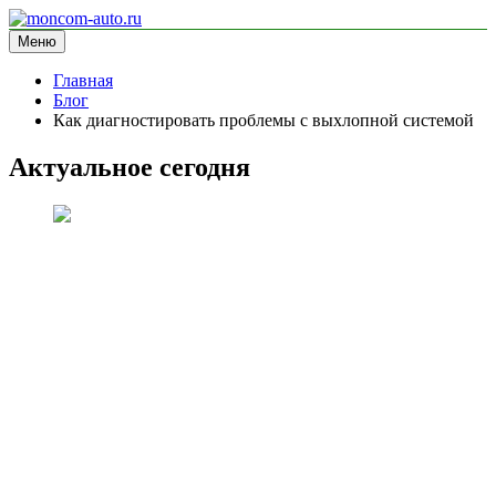
Перейти
к
Меню
moncom-auto.ru
блог про автомобили
содержимому
Главная
Блог
Как диагностировать проблемы с выхлопной системой
Актуальное сегодня