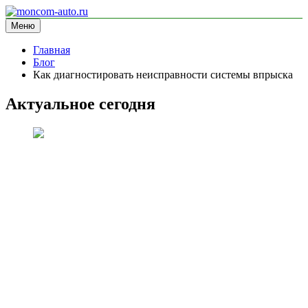
Перейти
к
Меню
moncom-auto.ru
блог про автомобили
содержимому
Главная
Блог
Как диагностировать неисправности системы впрыска
Актуальное сегодня