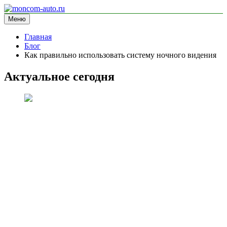
Перейти
к
Меню
moncom-auto.ru
блог про автомобили
содержимому
Главная
Блог
Как правильно использовать систему ночного видения
Актуальное сегодня