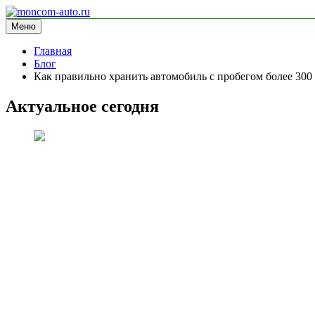
Перейти
к
Меню
moncom-auto.ru
блог про автомобили
содержимому
Главная
Блог
Как правильно хранить автомобиль с пробегом более 300
Актуальное сегодня