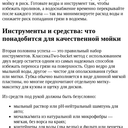
мойку в риск. Готовьте ведра и инструмент так, чтобы
избежать проливов, а водоснабжение временно перекрывайте
после каждого этапа — так вы минимизируете расход воды и
снижаете риск попадания грязи в водоемы.
Инструменты и средства: что
понадобится для качественной мойки
Вторая половина успеха — это правильный набор
инструментов. КлассикаTwo-bucket метод с использованием
двух ведер остается одним из самых надежных способов
избежать переноса грязи на поверхность. Одно ведро для
мыльной воды, другое — чистое для ополаскивания губки
или митки. Губка обычно выполняется в виде длинной мягкой
пластины, но многие предпочитают отдельную митку-
макситку для кузова и щетку для дисков.
Из средств под рукой должны быть безусловно:
мыльный раствор или pH-нейтральный шампунь для
авто;
мочалка/мита из натуральной или микрофибры —
мягкая, без ворса на краях;
контейнеры для воды (два ведра) и фильтр или решетка