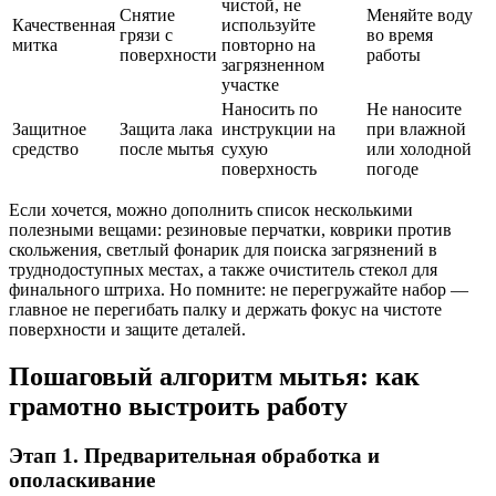
чистой, не
Снятие
Меняйте воду
Качественная
используйте
грязи с
во время
митка
повторно на
поверхности
работы
загрязненном
участке
Наносить по
Не наносите
Защитное
Защита лака
инструкции на
при влажной
средство
после мытья
сухую
или холодной
поверхность
погоде
Если хочется, можно дополнить список несколькими
полезными вещами: резиновые перчатки, коврики против
скольжения, светлый фонарик для поиска загрязнений в
труднодоступных местах, а также очиститель стекол для
финального штриха. Но помните: не перегружайте набор —
главное не перегибать палку и держать фокус на чистоте
поверхности и защите деталей.
Пошаговый алгоритм мытья: как
грамотно выстроить работу
Этап 1. Предварительная обработка и
ополаскивание