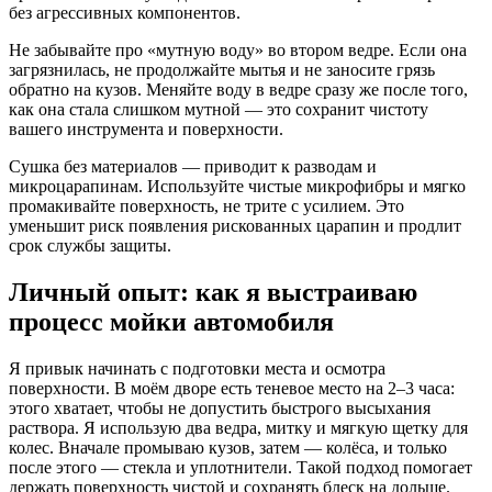
без агрессивных компонентов.
Не забывайте про «мутную воду» во втором ведре. Если она
загрязнилась, не продолжайте мытья и не заносите грязь
обратно на кузов. Меняйте воду в ведре сразу же после того,
как она стала слишком мутной — это сохранит чистоту
вашего инструмента и поверхности.
Сушка без материалов — приводит к разводам и
микроцарапинам. Используйте чистые микрофибры и мягко
промакивайте поверхность, не трите с усилием. Это
уменьшит риск появления рискованных царапин и продлит
срок службы защиты.
Личный опыт: как я выстраиваю
процесс мойки автомобиля
Я привык начинать с подготовки места и осмотра
поверхности. В моём дворе есть теневое место на 2–3 часа:
этого хватает, чтобы не допустить быстрого высыхания
раствора. Я использую два ведра, митку и мягкую щетку для
колес. Вначале промываю кузов, затем — колёса, и только
после этого — стекла и уплотнители. Такой подход помогает
держать поверхность чистой и сохранять блеск на дольше.