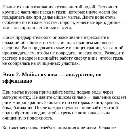
Начните с ополаскивания кузова чистой водой. Это смоет
крупные частички песка и грязи, которые иначе могли бы
поцарапать лак при дальнейшем мытье. Дайте воде стечь,
особенно по низким местам: пороги, колесные арки, днище —
там грязь прилипает сильнее всего.
После предварительного ополаскивания переходите к
влажной обработке, но уже с использованием моющего
средства. Раствор для авто мыете в концентрации, указанной
производителем, чтобы не повредить поверхность. Разведите
раствор в ведре и начинайте работу сверху вниз, чтобы грязь
не собиралась на очищенных участках.
Этап 2. Мойка кузова — аккуратно, но
эффективно
При мытье кузова применяйте метод подачи воды через
мягкую митку. Не давите слишком сильно — давление создаёт
риск микроцарапин. Работайте по секторам: капот, крыша,
бока, багажник. После каждого участка поливайте мятной
воды обратно в ведро, чтобы грязь не возвращалась на
очищенную поверхность.
Контактная стирка требует внимания к деталям. Держите