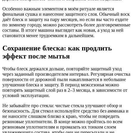
Особенно важным элементом в моём ритуале является
финальная сушка и нанесение защитного слоя. Обычный воск
даёт блеск и защиту на пару месяцев, но если вы часто ездите
по зимнему городу, можно рассмотреть более долговременные
составы. В итоге машина выглядит как новая, а уход за ней
становится менее трудоемким в дальнейшем.
Сохранение блеска: как продлить
эффект после мытья
Чтобы блеск держался дольше, повторяйте защитный уход
через заданный производителем интервал. Регулярная очистка
поверхности от дорожной пыли накапливается в небольшие
улучшения блеска и защиту. В период межсезонья можно
повторять защитный слой раз в 2–3 месяца, в зависимости от
условий эксплуатации.
Не забывайте про стекла: чистые стекла улучшают обзор и
безопасность. Для стекол используйте средство без аммиака и
не наносите слишком близко к краю, чтобы не повредить
резиновые уплотнители. В конце можно пройтись по всем
резиновым уплотнителям и промазать их тонким слоем
увлажняющего состава, чтобы они не пересыхали и не