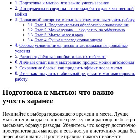
Подготовка к мытью: что важно учесть заранее
Инструменты и средства: что понадобится для качественной
мойки
Пошаговый алгоритм мытья: как грамотно выстроить работу
Этап 1. Предварительная обработка и ополаскивание
Этап 2. Мойка кузова — аккуратно, но эффективно
Этап 3. Мытье колес и арок
Этап 4. Сушка и последующая защита
Особые условия: зима, песок и экстремальные дорожные
условия
Распространённые ошибки и как их избежать
Личный опыт: как я выстраиваю процесс мойки автомобиля
Сохранение блеска: как продлить эффект после мытья
Итог: как получить стабильный результат и минимизировать
работу
Подготовка к мытью: что важно
учесть заранее
Начинайте с выбора подходящего времени и места. Лучше
мыть в тени, когда солнце не греет кузов и раствор не быстро
высыхает, образуя разводы. Убедитесь, что вокруг достаточно
пространства для маневра и есть доступ к источнику воды без
перегибов шланга. Простые правила помогут избежать