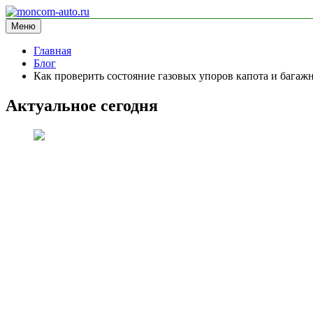
Перейти
к
Меню
moncom-auto.ru
блог про автомобили
содержимому
Главная
Блог
Как проверить состояние газовых упоров капота и багаж
Актуальное сегодня