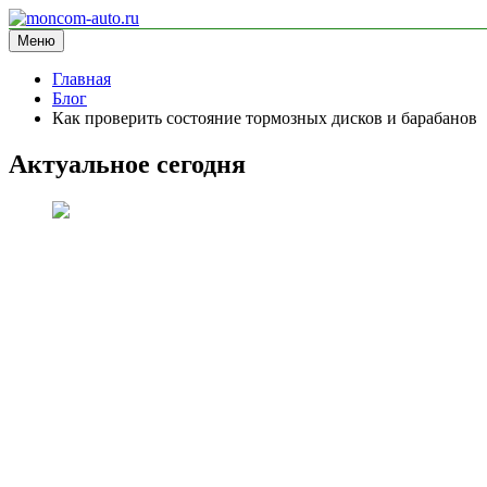
Перейти
к
Меню
moncom-auto.ru
блог про автомобили
содержимому
Главная
Блог
Как проверить состояние тормозных дисков и барабанов
Актуальное сегодня