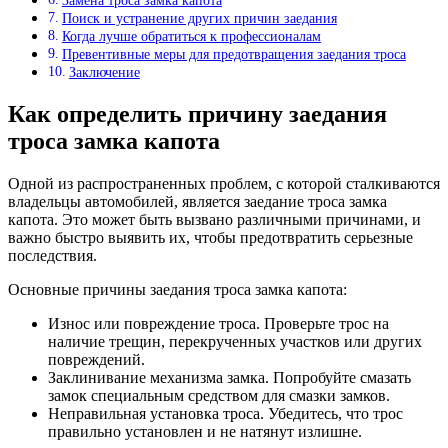
Замена троса замка капота
Поиск и устранение других причин заедания
Когда лучше обратиться к профессионалам
Превентивные меры для предотвращения заедания троса
Заключение
Как определить причину заедания
троса замка капота
Одной из распространенных проблем, с которой сталкиваются
владельцы автомобилей, является заедание троса замка
капота. Это может быть вызвано различными причинами, и
важно быстро выявить их, чтобы предотвратить серьезные
последствия.
Основные причины заедания троса замка капота:
Износ или повреждение троса. Проверьте трос на
наличие трещин, перекрученных участков или других
повреждений.
Заклинивание механизма замка. Попробуйте смазать
замок специальным средством для смазки замков.
Неправильная установка троса. Убедитесь, что трос
правильно установлен и не натянут излишне.