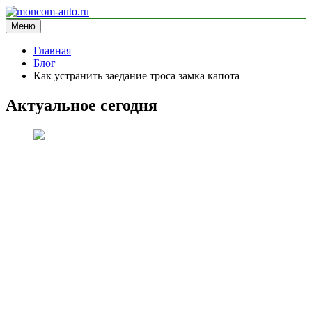
Перейти
к
Меню
moncom-auto.ru
блог про автомобили
содержимому
Главная
Блог
Как устранить заедание троса замка капота
Актуальное сегодня