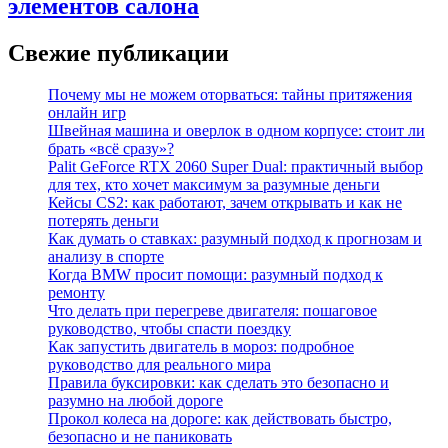
элементов салона
Свежие публикации
Почему мы не можем оторваться: тайны притяжения
онлайн игр
Швейная машина и оверлок в одном корпусе: стоит ли
брать «всё сразу»?
Palit GeForce RTX 2060 Super Dual: практичный выбор
для тех, кто хочет максимум за разумные деньги
Кейсы CS2: как работают, зачем открывать и как не
потерять деньги
Как думать о ставках: разумный подход к прогнозам и
анализу в спорте
Когда BMW просит помощи: разумный подход к
ремонту
Что делать при перегреве двигателя: пошаговое
руководство, чтобы спасти поездку
Как запустить двигатель в мороз: подробное
руководство для реального мира
Правила буксировки: как сделать это безопасно и
разумно на любой дороге
Прокол колеса на дороге: как действовать быстро,
безопасно и не паниковать