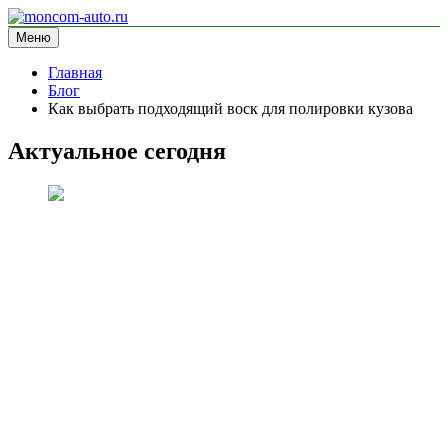
Перейти
к
Меню
moncom-auto.ru
блог про автомобили
содержимому
Главная
Блог
Как выбрать подходящий воск для полировки кузова
Актуальное сегодня