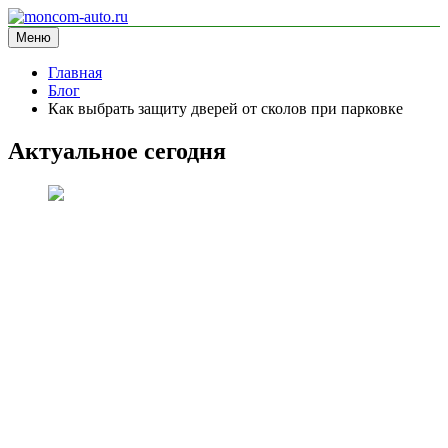
Перейти
к
Меню
moncom-auto.ru
блог про автомобили
содержимому
Главная
Блог
Как выбрать защиту дверей от сколов при парковке
Актуальное сегодня