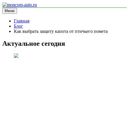
Перейти
к
Меню
moncom-auto.ru
блог про автомобили
содержимому
Главная
Блог
Как выбрать защиту капота от птичьего помета
Актуальное сегодня