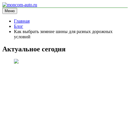
Перейти
к
Меню
moncom-auto.ru
блог про автомобили
содержимому
Главная
Блог
Как выбрать зимние шины для разных дорожных
условий
Актуальное сегодня