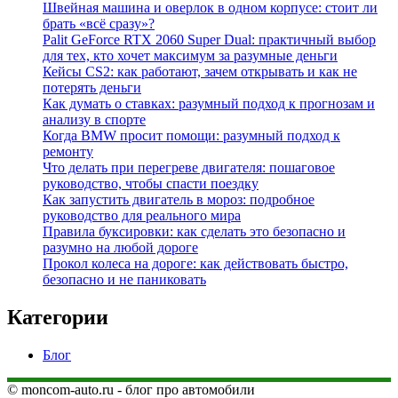
Швейная машина и оверлок в одном корпусе: стоит ли
брать «всё сразу»?
Palit GeForce RTX 2060 Super Dual: практичный выбор
для тех, кто хочет максимум за разумные деньги
Кейсы CS2: как работают, зачем открывать и как не
потерять деньги
Как думать о ставках: разумный подход к прогнозам и
анализу в спорте
Когда BMW просит помощи: разумный подход к
ремонту
Что делать при перегреве двигателя: пошаговое
руководство, чтобы спасти поездку
Как запустить двигатель в мороз: подробное
руководство для реального мира
Правила буксировки: как сделать это безопасно и
разумно на любой дороге
Прокол колеса на дороге: как действовать быстро,
безопасно и не паниковать
Категории
Блог
© moncom-auto.ru - блог про автомобили