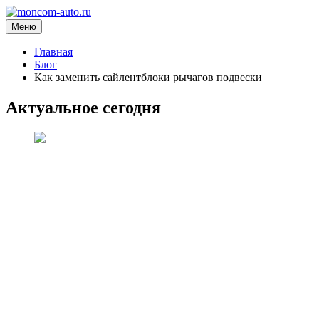
Перейти
к
Меню
moncom-auto.ru
блог про автомобили
содержимому
Главная
Блог
Как заменить сайлентблоки рычагов подвески
Актуальное сегодня