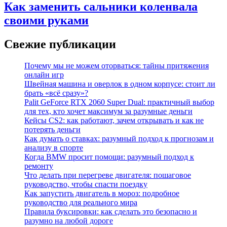
Как заменить сальники коленвала
своими руками
Свежие публикации
Почему мы не можем оторваться: тайны притяжения
онлайн игр
Швейная машина и оверлок в одном корпусе: стоит ли
брать «всё сразу»?
Palit GeForce RTX 2060 Super Dual: практичный выбор
для тех, кто хочет максимум за разумные деньги
Кейсы CS2: как работают, зачем открывать и как не
потерять деньги
Как думать о ставках: разумный подход к прогнозам и
анализу в спорте
Когда BMW просит помощи: разумный подход к
ремонту
Что делать при перегреве двигателя: пошаговое
руководство, чтобы спасти поездку
Как запустить двигатель в мороз: подробное
руководство для реального мира
Правила буксировки: как сделать это безопасно и
разумно на любой дороге