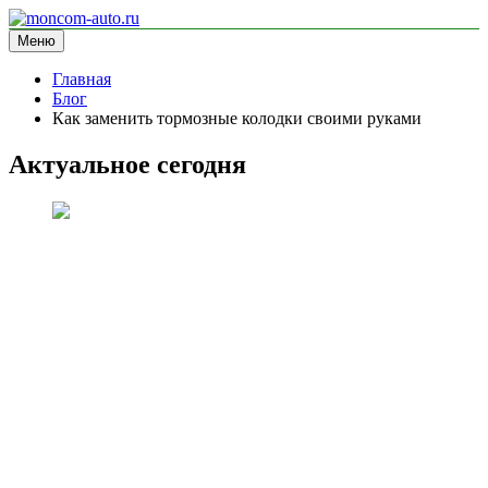
Перейти
к
Меню
moncom-auto.ru
блог про автомобили
содержимому
Главная
Блог
Как заменить тормозные колодки своими руками
Актуальное сегодня