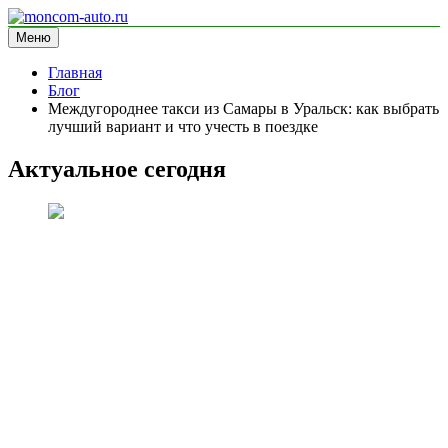
Перейти
к
Меню
moncom-auto.ru
блог про автомобили
содержимому
Главная
Блог
Междугороднее такси из Самары в Уральск: как выбрать
лучший вариант и что учесть в поездке
Актуальное сегодня