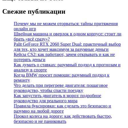
Свежие публикации
Почему мы не можем оторваться: тайны притяжения
онлайн игр
Швейная машина и оверлок в одном корпусе: стоит ли
брать «всё сразу»?
Palit GeForce RTX 2060 Super Dual: практичный выбор
для тех, кто хочет максимум за разумные деньги
Кейсы CS2: как работают, зачем открывать и как не
потерять деньги
Как думать о ставках: разумный подход к прогнозам и
анализу в спорте
Когда BMW просит помощи: разумный подход к
ремонту
Что делать при перегреве двигателя: пошаговое
руководство, чтобы спасти поездку
Как запустить двигатель в мороз: подробное
руководство для реального мира
Правила буксировки: как сделать это безопасно и
разумно на любой дороге
Прокол колеса на дороге: как действовать быстро,
безопасно и не паниковать