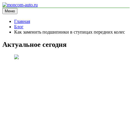
Перейти
к
Меню
moncom-auto.ru
блог про автомобили
содержимому
Главная
Блог
Как заменить подшипники в ступицах передних колес
Актуальное сегодня