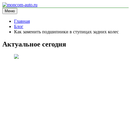
Перейти
к
Меню
moncom-auto.ru
блог про автомобили
содержимому
Главная
Блог
Как заменить подшипники в ступицах задних колес
Актуальное сегодня