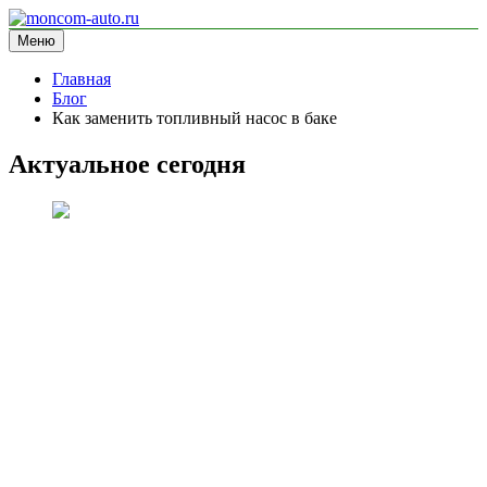
Перейти
к
Меню
moncom-auto.ru
блог про автомобили
содержимому
Главная
Блог
Как заменить топливный насос в баке
Актуальное сегодня