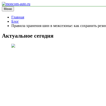
Перейти
к
Меню
moncom-auto.ru
блог про автомобили
содержимому
Главная
Блог
Правила хранения шин в межсезонье: как сохранить рези
Актуальное сегодня