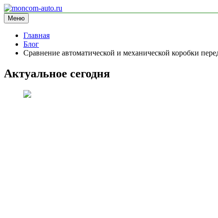
Перейти
к
Меню
moncom-auto.ru
блог про автомобили
содержимому
Главная
Блог
Сравнение автоматической и механической коробки перед
Актуальное сегодня