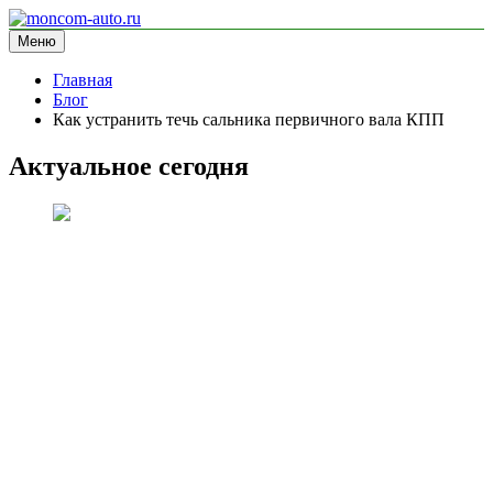
Перейти
к
Меню
moncom-auto.ru
блог про автомобили
содержимому
Главная
Блог
Как устранить течь сальника первичного вала КПП
Актуальное сегодня