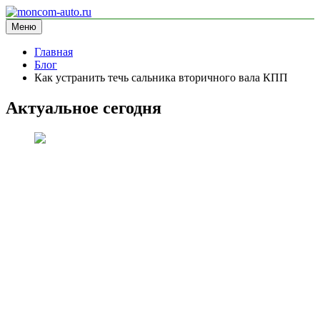
Перейти
к
Меню
moncom-auto.ru
блог про автомобили
содержимому
Главная
Блог
Как устранить течь сальника вторичного вала КПП
Актуальное сегодня