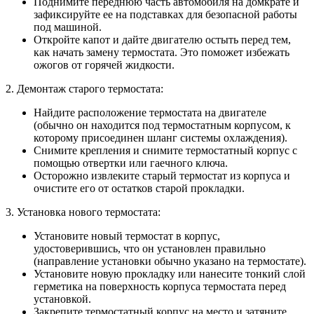
Поднимите переднюю часть автомобиля на домкрате и
зафиксируйте ее на подставках для безопасной работы
под машиной.
Откройте капот и дайте двигателю остыть перед тем,
как начать замену термостата. Это поможет избежать
ожогов от горячей жидкости.
2. Демонтаж старого термостата:
Найдите расположение термостата на двигателе
(обычно он находится под термостатным корпусом, к
которому присоединен шланг системы охлаждения).
Снимите крепления и снимите термостатный корпус с
помощью отвертки или гаечного ключа.
Осторожно извлеките старый термостат из корпуса и
очистите его от остатков старой прокладки.
3. Установка нового термостата:
Установите новый термостат в корпус,
удостоверившись, что он установлен правильно
(направление установки обычно указано на термостате).
Установите новую прокладку или нанесите тонкий слой
герметика на поверхность корпуса термостата перед
установкой.
Закрепите термостатный корпус на место и затяните