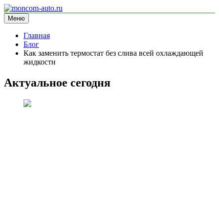
Перейти
к
Меню
moncom-auto.ru
блог про автомобили
содержимому
Главная
Блог
Как заменить термостат без слива всей охлаждающей
жидкости
Актуальное сегодня